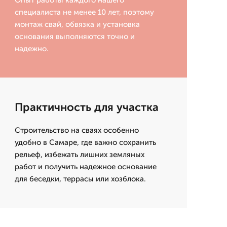
Опыт работы каждого нашего
специалиста не менее 10 лет, поэтому
монтаж свай, обвязка и установка
основания выполняются точно и
надежно.
Практичность для участка
Строительство на сваях особенно
удобно в Самаре, где важно сохранить
рельеф, избежать лишних земляных
работ и получить надежное основание
для беседки, террасы или хозблока.