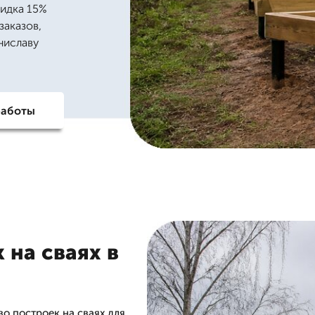
кидка 15%
заказов,
аниславу
работы
 на сваях в
 построек на сваях для