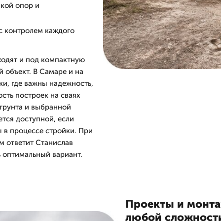
вкой опор и
 с контролем каждого
одят и под компактную
 объект. В Самаре и на
ки, где важны надежность,
ость построек на сваях
 грунта и выбранной
ется доступной, если
ы в процессе стройки. При
ам ответит Станислав
ь оптимальный вариант.
Проекты и монтаж
любой сложност