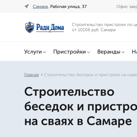
Самара
, Рабочая улица, 37
Офис закр
Строительство пристроек по ц
от 10106 руб. Самара
Услуги
Пристройки
Веранды
Н
Главная
Строительство беседок и пристроек на свая
Строительство
беседок и пристр
на сваях в Самаре