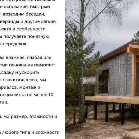
ое основание, быстрый
ы возводим беседки,
 веранды и другие легкие
бъекта и особенности
вы получаете понятную
х переделок.
ва влажная, слабая или
 тип основания помогает
осадку и ускорить
а сваях под ключ, мы
ериалов, монтаж и
пециалиста не менее 10
гии.
, м2 размер, этажности и
а любого типа и сложности