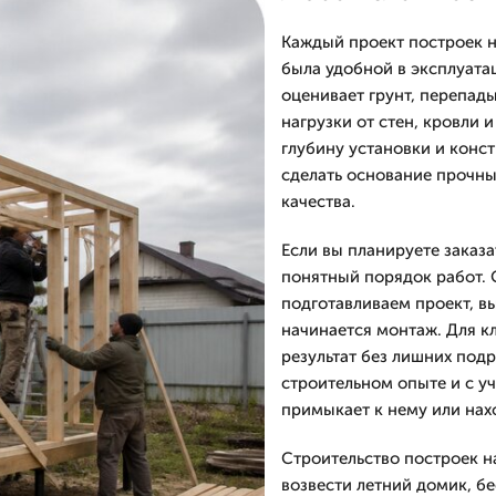
Каждый проект построек н
была удобной в эксплуатац
оценивает грунт, перепад
нагрузки от стен, кровли 
глубину установки и конс
сделать основание прочны
качества.
Если вы планируете заказа
понятный порядок работ. 
подготавливаем проект, в
начинается монтаж. Для к
результат без лишних под
строительном опыте и с у
примыкает к нему или нах
Строительство построек н
возвести летний домик, бе