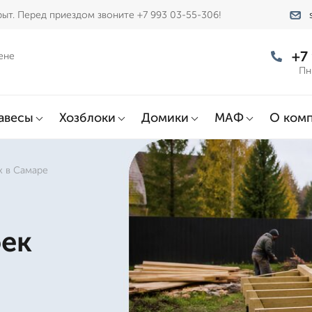
ыт. Перед приездом звоните +7 993 03-55-306!
+7
ене
Пн
авесы
Хозблоки
Домики
МАФ
О ком
х в Самаре
оек