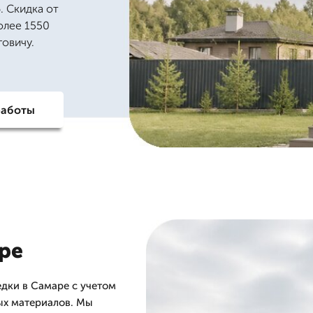
. Скидка от
олее 1550
говичу.
работы
ре
ки в Самаре с учетом
ых материалов. Мы