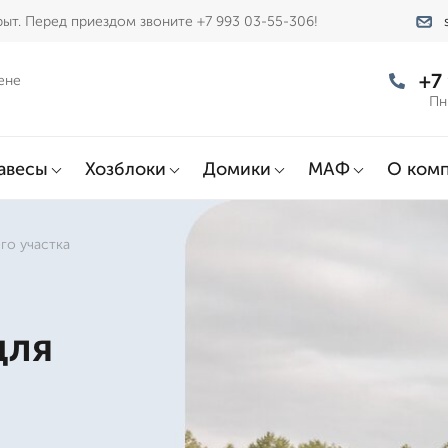
ыт. Перед приездом звоните +7 993 03-55-306!
+7
ене
Пн
авесы
Хозблоки
Домики
МАФ
О ком
го участка
для