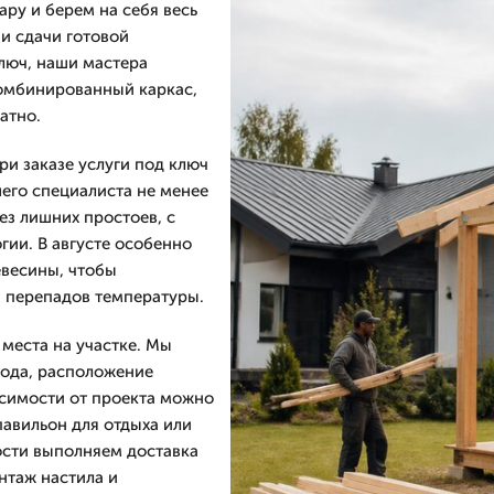
ару и берем на себя весь
 и сдачи готовой
ключ, наши мастера
комбинированный каркас,
атно.
и заказе услуги под ключ
шего специалиста не менее
ез лишних простоев, с
гии. В августе особенно
евесины, чтобы
и перепадов температуры.
 места на участке. Мы
хода, расположение
исимости от проекта можно
павильон для отдыха или
ости выполняем доставка
нтаж настила и