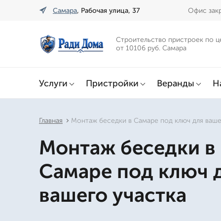
Самара
, Рабочая улица, 37
Офис закр
Строительство пристроек по ц
от 10106 руб. Самара
Услуги
Пристройки
Веранды
Н
Главная
Монтаж беседки в Самаре под ключ для ваше
Монтаж беседки в
Самаре под ключ 
вашего участка